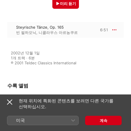
미리 듣기
Steyrische Tänze, Op. 165
6:51
빈 필하모닉
,
니콜라우스 아르농쿠르
2002년 12월 1일

1개 트랙 · 6분

℗ 2001 Teldec Classics International
수록 앨범
현재 위치에 특화된 콘텐츠를 보려면 다른 국가를
선택하십시오.
New Year's Day Concert 2001
빈 필하모닉
,
니콜라우스 아르농쿠르
미국
계속