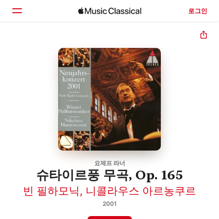
로그인
홈
둘러보기
검색
요제프 라너
슈타이르풍 무곡, Op. 165
빈 필하모닉
,
니콜라우스 아르농쿠르
2001