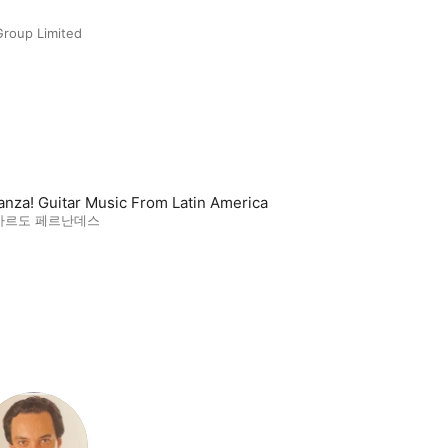
Group Limited
anza! Guitar Music From Latin America
아르도 페르난데스