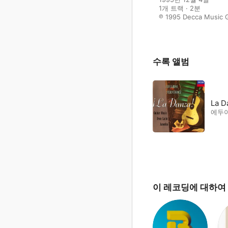
1개 트랙 · 2분

℗ 1995 Decca Music 
수록 앨범
La D
에두
이 레코딩에 대하여