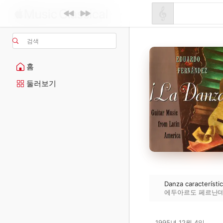
검색
홈
둘러보기
Danza característi
에두아르도 페르난
1995년 12월 4일
