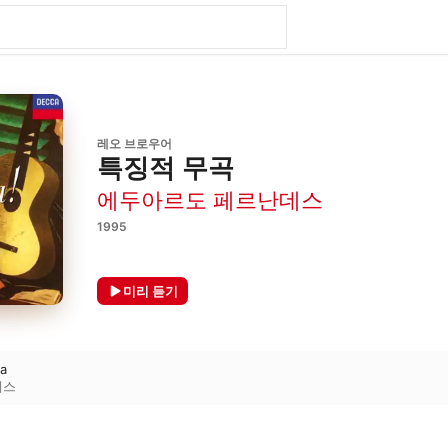
레오 브로우어
특징적 무곡
에두아르도 페르난데스
1995
미리 듣기
ca
데스