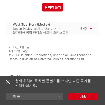
미리 듣기
West Side Story (Medley)
4:45
Deyan Pavlov
,
리차드 클레이더만
,
불가리아 국립 라디오 심포니 오케스트라
2013년 1월 1일

1개 트랙 · 4분

℗ 2013 Delphine Productions, under exclusive licence to 
Decca, a division of Universal Music Operations Ltd
수록 앨범
현재 위치에 특화된 콘텐츠를 보려면 다른 국가를
선택하십시오.
Romantique
미국
계속
리차드 클레이더만