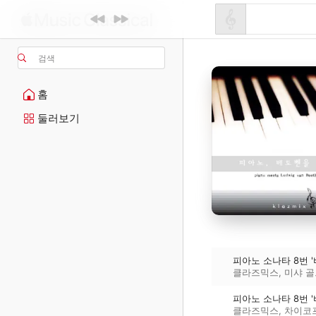
검색
홈
둘러보기
피아노 소나타 8번 '
클라즈믹스
,
미샤 
피아노 소나타 8번 '
클라즈믹스
,
차이코