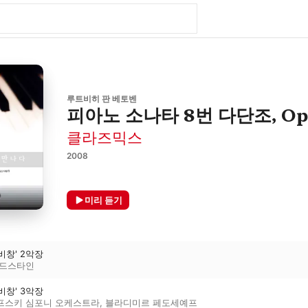
루트비히 판 베토벤
피아노 소나타 8번 다단조, Op.
클라즈믹스
2008
미리 듣기
비창' 2악장
골드스타인
비창' 3악장
프스키 심포니 오케스트라
,
블라디미르 페도세예프