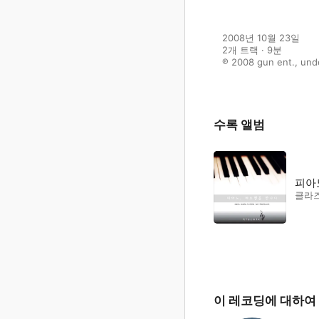
2008년 10월 23일

2개 트랙 · 9분

℗ 2008 gun ent., und
수록 앨범
피아노
클라
이 레코딩에 대하여