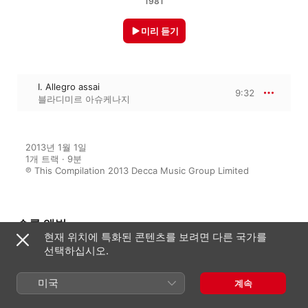
1981
미리 듣기
I. Allegro assai
9:32
블라디미르 아슈케나지
2013년 1월 1일

1개 트랙 · 9분

℗ This Compilation 2013 Decca Music Group Limited
수록 앨범
현재 위치에 특화된 콘텐츠를 보려면 다른 국가를
선택하십시오.
Ashkenazy 50: Piano Encores
미국
계속
블라디미르 아슈케나지