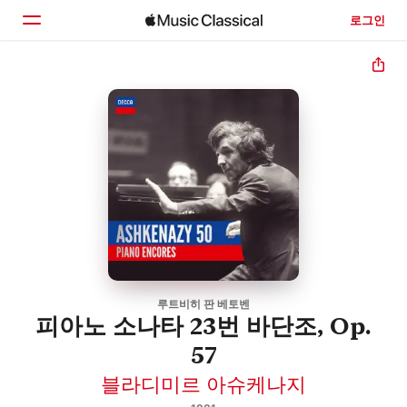
로그인
홈
둘러보기
검색
루트비히 판 베토벤
피아노 소나타 23번 바단조, Op.
57
블라디미르 아슈케나지