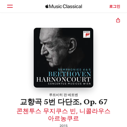
로그인
홈
둘러보기
검색
루트비히 판 베토벤
교향곡 5번 다단조, Op. 67
콘첸투스 무지쿠스 빈
,
니콜라우스
아르농쿠르
2015