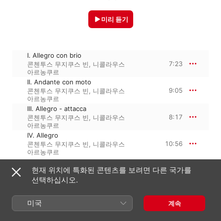
미리 듣기
I. Allegro con brio
7:23
콘첸투스 무지쿠스 빈
,
니콜라우스
아르농쿠르
II. Andante con moto
9:05
콘첸투스 무지쿠스 빈
,
니콜라우스
아르농쿠르
III. Allegro - attacca
8:17
콘첸투스 무지쿠스 빈
,
니콜라우스
아르농쿠르
IV. Allegro
10:56
콘첸투스 무지쿠스 빈
,
니콜라우스
아르농쿠르
현재 위치에 특화된 콘텐츠를 보려면 다른 국가를
선택하십시오.
2016년 1월 29일

4개 트랙 · 35분

℗ 2015 Sony Music Entertainment
미국
계속