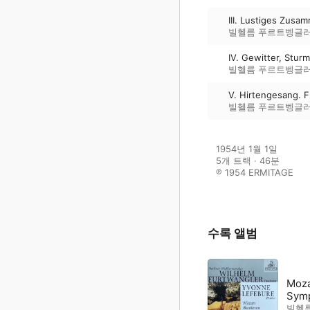
III. Lustiges Zusa
빌헬름 푸르트벵글
IV. Gewitter, Sturm
빌헬름 푸르트벵글
V. Hirtengesang. 
빌헬름 푸르트벵글
1954년 1월 1일

5개 트랙 · 46분

℗ 1954 ERMITAGE
수록 앨범
Moza
Symp
빌헬