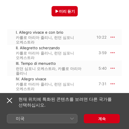
미리 듣기
I. Allegro vivace e con brio
10:22
카를로 마리아 줄리니
,
런던 심포니
오케스트라
II. Allegretto scherzando
3:59
카를로 마리아 줄리니
,
런던 심포니
오케스트라
III. Tempo di menuetto
5:40
런던 심포니 오케스트라
,
카를로 마리아
줄리니
IV. Allegro vivace
7:31
카를로 마리아 줄리니
,
런던 심포니
오케스트라
현재 위치에 특화된 콘텐츠를 보려면 다른 국가를
선택하십시오.
2024년 10월 4일

4개 트랙 · 27분

℗ A Warner Classics release, 2024 Parlophone Records 
미국
계속
Limited