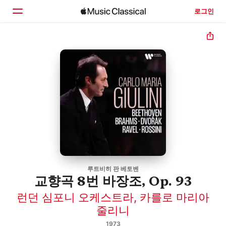
로그인
홈
둘러보기
검색
루트비히 판 베토벤
교향곡 8번 바장조, Op. 93
런던 심포니 오케스트라
,
카를로 마리아
줄리니
1973