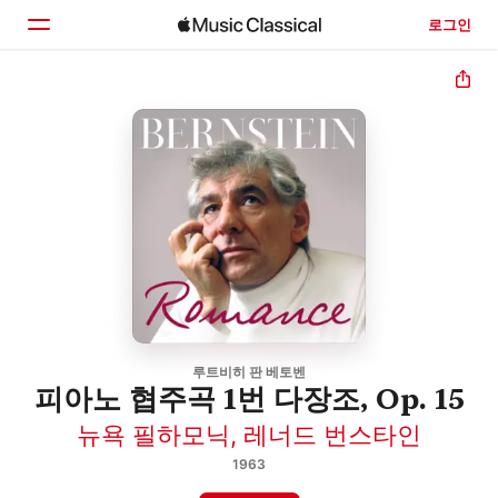
로그인
홈
둘러보기
검색
루트비히 판 베토벤
피아노 협주곡 1번 다장조, Op. 15
뉴욕 필하모닉
,
레너드 번스타인
1963