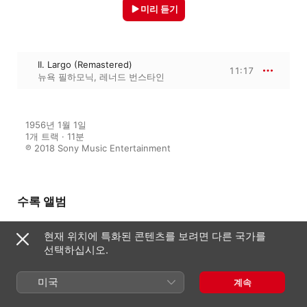
미리 듣기
II. Largo (Remastered)
11:17
뉴욕 필하모닉
,
레너드 번스타인
1956년 1월 1일

1개 트랙 · 11분

℗ 2018 Sony Music Entertainment
수록 앨범
현재 위치에 특화된 콘텐츠를 보려면 다른 국가를
선택하십시오.
Bernstein Romance
레너드 번스타인
미국
계속