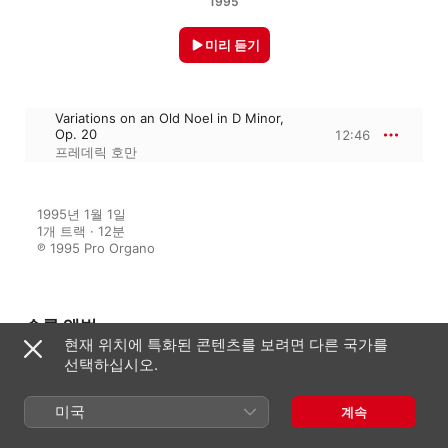
1995
미리 듣기
Variations on an Old Noel in D Minor,
Op. 20
12:46
프레데릭 호만
1995년 1월 1일

1개 트랙 · 12분

℗ 1995 Pro Organo
수록 앨범
현재 위치에 특화된 콘텐츠를 보려면 다른 국가를
선택하십시오.
Forever Methuen
미국
계속
프레데릭 호만