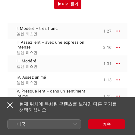
미리 듣기
I. Modéré – très franc
1:27
엘렌 티스만
II. Assez lent – avec une expression
intense
2:16
엘렌 티스만
III. Modéré
1:31
엘렌 티스만
IV. Assez animé
1:13
엘렌 티스만
V. Presque lent – dans un sentiment
intime
1:15
엘렌 티스만
현재 위치에 특화된 콘텐츠를 보려면 다른 국가를
선택하십시오.
VI. Vif
0:56
엘렌 티스만
미국
계속
VII. Moins vif
2:45
엘렌 티스만