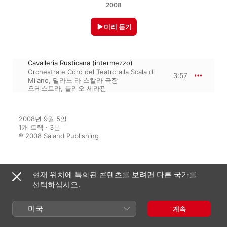
2008
미리 듣기
Cavalleria Rusticana (intermezzo)
Orchestra e Coro del Teatro alla Scala di
3:57
Milano
,
밀라노 라 스칼라 극장
오케스트라
,
툴리오 세라핀
2008년 9월 5일

1개 트랙 · 3분

℗ 2008 Saland Publishing
현재 위치에 특화된 콘텐츠를 보려면 다른 국가를
수록 앨범
선택하십시오.
미국
계속
Music to Help You Sleep
다양한 아티스트