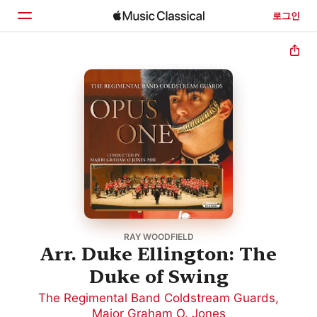
로그인
홈
둘러보기
검색
RAY WOODFIELD
Arr. Duke Ellington: The
Duke of Swing
The Regimental Band Coldstream Guards
,
Major Graham O. Jones