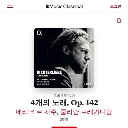
로그인
홈
둘러보기
검색
로베르트 슈만
4개의 노래, Op. 142
에리크 르 사주
,
줄리안 프레가디앙
2019