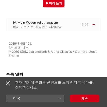
미리 듣기
IV. Mein Wagen rollet langsam
3:02
에리크 르 사주
,
줄리안 프레가디앙
2019년 4월 19일

1개 트랙 · 3분

℗ 2019 Südwestrundfunk & Alpha Classics / Outhere Music 
France
수록 앨범
현재 위치에 특화된 콘텐츠를 보려면 다른 국가를
선택하십시오.
Schumann: Dichterliebe
상드린 피오
,
줄리안 프레가디앙
,
미국
계속
에리크 르 사주