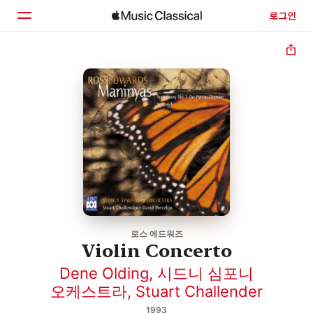
로그인
홈
둘러보기
검색
로스 에드워즈
Violin Concerto
Dene Olding
,
시드니 심포니
오케스트라
,
Stuart Challender
1993