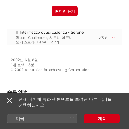
미리 듣기
II. Intermezzo quasi cadenza - Serene
8:09
Stuart Challender
,
시드니 심포니
오케스트라
,
Dene Olding
2002년 6월 8일

1개 트랙 · 8분

℗ 2002 Australian Broadcasting Corporation
수록 앨범
현재 위치에 특화된 콘텐츠를 보려면 다른 국가를
선택하십시오.
Maninyas
미국
계속
시드니 심포니 오케스트라