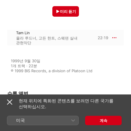
미리 듣기
Tam Lin
22:19
올라 루드너
,
고든 헌트
,
스웨덴 실내
관현악단
1999년 9월 30일

1개 트랙 · 22분

℗ 1999 BIS Records, a division of Platoon Ltd
수록 앨범
현재 위치에 특화된 콘텐츠를 보려면 다른 국가를
선택하십시오.
Beamish: Viola Concerto, Cello
Concerto, Tam Lin
미국
계속
올라 루드너