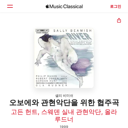
로그인
홈
둘러보기
검색
샐리 비미쉬
오보에와 관현악단을 위한 협주곡
고든 헌트
,
스웨덴 실내 관현악단
,
올라
루드너
1999