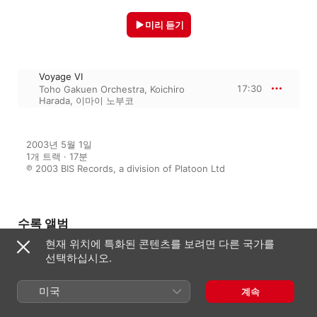
미리 듣기
Voyage VI
17:30
Toho Gakuen Orchestra
,
Koichiro
Harada
,
이마이 노부코
2003년 5월 1일

1개 트랙 · 17분

℗ 2003 BIS Records, a division of Platoon Ltd
수록 앨범
현재 위치에 특화된 콘텐츠를 보려면 다른 국가를
선택하십시오.
Hosokawa / Penderecki /
Norgard: Viola Space Japan 10th
Anniversary
미국
계속
카와사키 마사오
,
이마이 노부코
,
타나무라 마즈미