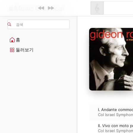
검색
홈
둘러보기
I. Andante commo
Col Israel Symphon
II. Vivo con moto p
Col Israel Symphon