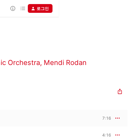
로그인
ic Orchestra
,
Mendi Rodan
7:16
4:16