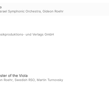
to
Israel Symphonic Orchestra
,
Gideon Roehr
usikproduktions- und Verlags GmbH
ster of the Viola
on Roehr
,
Swedish RSO
,
Martin Turnovsky