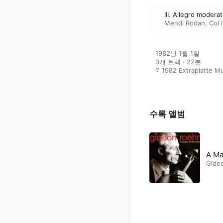
III. Allegro modera
Mendi Rodan
,
Col 
1982년 1월 1일

3개 트랙 · 22분

℗ 1982 Extraplatte M
수록 앨범
A Ma
Gide