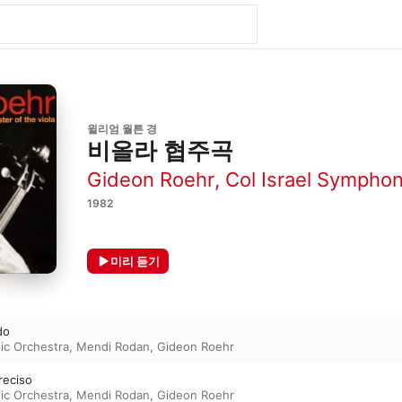
윌리엄 월튼 경
비올라 협주곡
Gideon Roehr
,
Col Israel Symphon
1982
미리 듣기
do
ic Orchestra
,
Mendi Rodan
,
Gideon Roehr
reciso
ic Orchestra
,
Mendi Rodan
,
Gideon Roehr