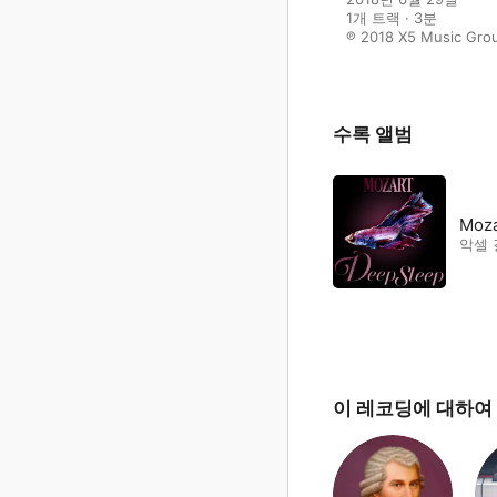
1개 트랙 · 3분

℗ 2018 X5 Music Gro
수록 앨범
Moza
악셀
이 레코딩에 대하여