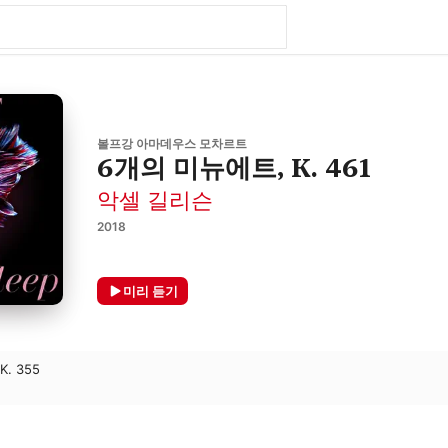
볼프강 아마데우스 모차르트
6개의 미뉴에트, K. 461
악셀 길리슨
2018
미리 듣기
 K. 355