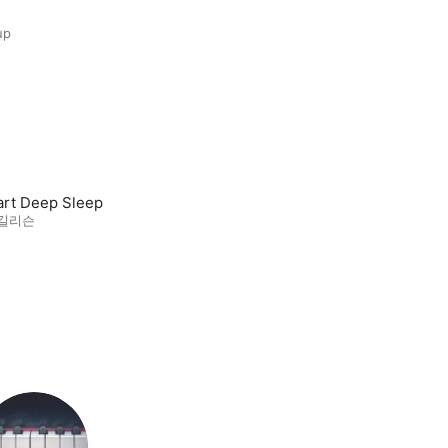
up
rt Deep Sleep
 길리슨