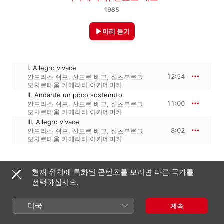
1985
미리 듣기
I. Allegro vivace
12:54
안드라스 쉬프
,
산도르 베그
,
잘츠부르크
모차르테움 카메라타 아카데미카
II. Andante un poco sostenuto
11:00
안드라스 쉬프
,
산도르 베그
,
잘츠부르크
모차르테움 카메라타 아카데미카
III. Allegro vivace
8:02
안드라스 쉬프
,
산도르 베그
,
잘츠부르크
모차르테움 카메라타 아카데미카
1985년 1월 1일

현재 위치에 특화된 콘텐츠를 보려면 다른 국가를
3개 트랙 · 31분

선택하십시오.
℗ 1985 Decca Music Group Limited
미국
계속