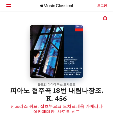
로그인
홈
둘러보기
검색
볼프강 아마데우스 모차르트
피아노 협주곡 18번 내림나장조,
K. 456
안드라스 쉬프
,
잘츠부르크 모차르테움 카메라타
아카데미카
,
산도르 베그