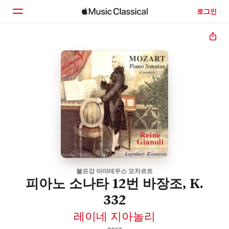
로그인
홈
둘러보기
검색
볼프강 아마데우스 모차르트
피아노 소나타 12번 바장조, K.
332
레이네 지아놀리