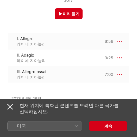
2017
미리 듣기
I. Allegro
6:56
레이네 지아놀리
II. Adagio
3:25
레이네 지아놀리
III. Allegro assai
7:00
레이네 지아놀리
2017년 6월 16일

3개 트랙 · 17분

현재 위치에 특화된 콘텐츠를 보려면 다른 국가를
℗ 2017 DOREMI
선택하십시오.
미국
계속
수록 앨범