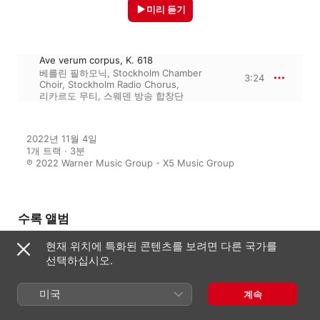
미리 듣기
Ave verum corpus, K. 618
베를린 필하모닉
,
Stockholm Chamber
3:24
Choir
,
Stockholm Radio Chorus
,
리카르도 무티
,
스웨덴 방송 합창단
2022년 11월 4일

1개 트랙 · 3분

℗ 2022 Warner Music Group - X5 Music Group
수록 앨범
현재 위치에 특화된 콘텐츠를 보려면 다른 국가를
선택하십시오.
Mozart im Film
다양한 아티스트
미국
계속