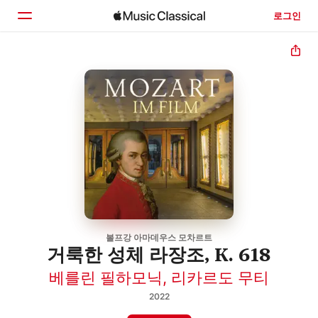
로그인
홈
둘러보기
검색
볼프강 아마데우스 모차르트
거룩한 성체 라장조, K. 618
베를린 필하모닉
,
리카르도 무티
2022