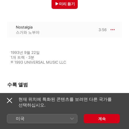
미리 듣기
Nostalgia
3:56
스가와 노부야
1993년 9월 22일

1개 트랙 · 3분

℗ 1993 UNIVERSAL MUSIC LLC
수록 앨범
현재 위치에 특화된 콘텐츠를 보려면 다른 국가를
선택하십시오.
Nostalgia
스가와 노부야
미국
계속