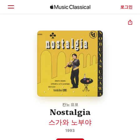
로그인
홈
둘러보기
검색
칸노 요코
Nostalgia
스가와 노부야
1993