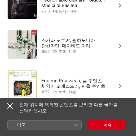
Musici di Basilea
2016 · 1개 트랙 · 14분
스가와 노부야, 필하모니아
관현악단, 데이비드 패리
1996 · 1개 트랙 · 14분
Eugene Rousseau, 폴 쿠엔츠
체임버 오케스트라, 파울 쿠엔츠
1972 · 1개 트랙 · 14분
현재 위치에 특화된 콘텐츠를 보려면 다른 국가를
선택하십시오.
Debra Richtmeyer, 슬로바키아
라디오 심포니 오케스트라, Kirk
미국
계속
Trevor
2006 · 1개 트랙 · 13분