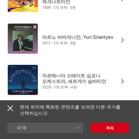
체크나보리안
1998 · 1개 트랙 · 5분
아르노 바바자니안, Yuri Silantyev
2011 · 1개 트랙 · 5분
아르메니아 스테이트 심포니
오케스트라, 세르게이 슴바티안
2026 · 1개 트랙 · 4분
현재 위치에 특화된 콘텐츠를 보려면 다른 국가를
선택하십시오.
Khachaturian Trio
2017 · 1개 트랙 · 5분
미국
계속