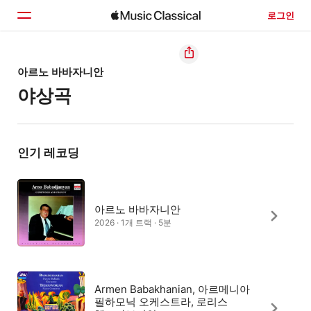
로그인
홈
아르노 바바자니안
야상곡
둘러보기
검색
인기 레코딩
아르노 바바자니안
2026 · 1개 트랙 · 5분
Armen Babakhanian, 아르메니아
필하모닉 오케스트라, 로리스