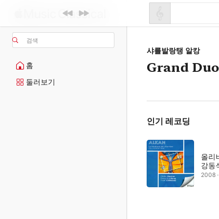
검색
샤를발랑탱 알캉
Grand Duo
홈
둘러보기
인기 레코딩
올리
강동
2008 