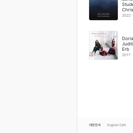
Stud
Chris
2022 
Dori
Judit
Erb
2017 
대한민국
English (UK)