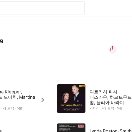
s
na Klepper,
디트리히 피셔
 도이치, Martina
디스카우, 하르트무트
t
횔, 율리아 바라디
· 3개 트랙 · 5분
2017 · 3개 트랙 · 5분
s
Lynda Poston-Smith