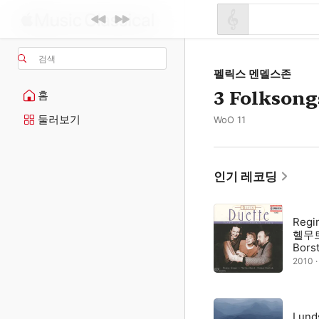
검색
펠릭스 멘델스존
3 Folksong
홈
둘러보기
WoO 11
인기 레코딩
Regi
헬무트
Bors
2010 
Lund