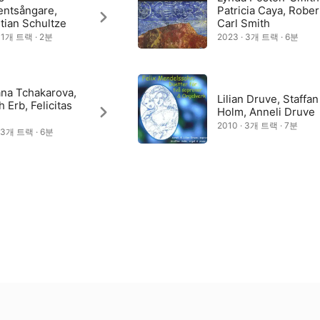
entsångare,
Patricia Caya, Rober
tian Schultze
Carl Smith
· 1개 트랙 · 2분
2023 · 3개 트랙 · 6분
ana Tchakarova,
Lilian Druve, Staffan
h Erb, Felicitas
Holm, Anneli Druve
2010 · 3개 트랙 · 7분
· 3개 트랙 · 6분