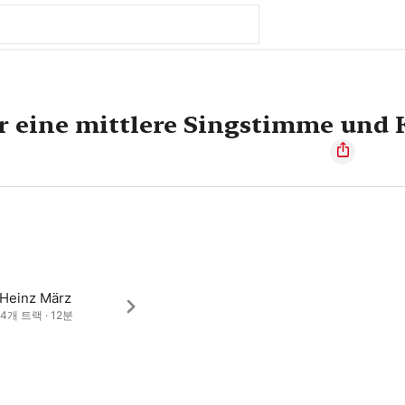
ür eine mittlere Singstimme und 
-Heinz März
· 4개 트랙 · 12분