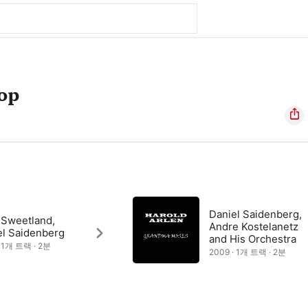
op
Daniel Saidenberg,
 Sweetland,
Andre Kostelanetz
el Saidenberg
and His Orchestra
· 1개 트랙 · 2분
2009 · 1개 트랙 · 2분