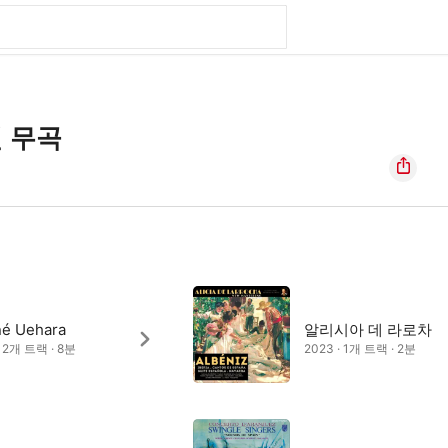
 무곡
né Uehara
알리시아 데 라로차
· 2개 트랙 · 8분
2023 · 1개 트랙 · 2분