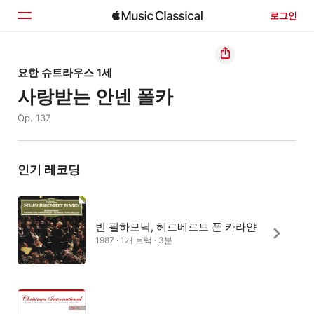
로그인
홈
요한 슈트라우스 1세
사랑받는 안넨 폴카
둘러보기
Op. 137
검색
인기 레코딩
빈 필하모닉, 헤르베르트 폰 카라얀
1987 · 1개 트랙 · 3분