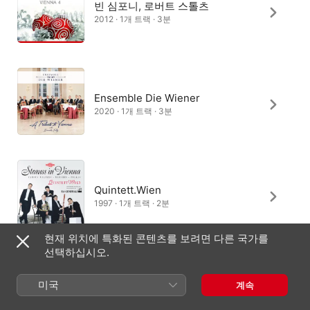
빈 심포니, 로버트 스톨츠
2012 · 1개 트랙 · 3분
Ensemble Die Wiener
2020 · 1개 트랙 · 3분
Quintett.Wien
1997 · 1개 트랙 · 2분
현재 위치에 특화된 콘텐츠를 보려면 다른 국가를
선택하십시오.
아서 피들러, 보스턴 팝스
미국
계속
오케스트라
2022 · 1개 트랙 · 3분