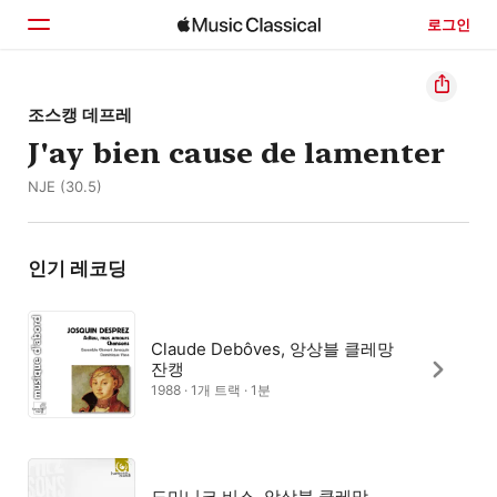
로그인
홈
조스캥 데프레
J'ay bien cause de lamenter
둘러보기
NJE (30.5)
검색
인기 레코딩
Claude Debôves, 앙상블 클레망
잔캥
1988 · 1개 트랙 · 1분
도미니크 비스, 앙상블 클레망