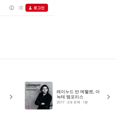
로그인
레이누드 반 메헬렌, 아
녹테 템포리스
2017 · 2개 트랙 · 1분