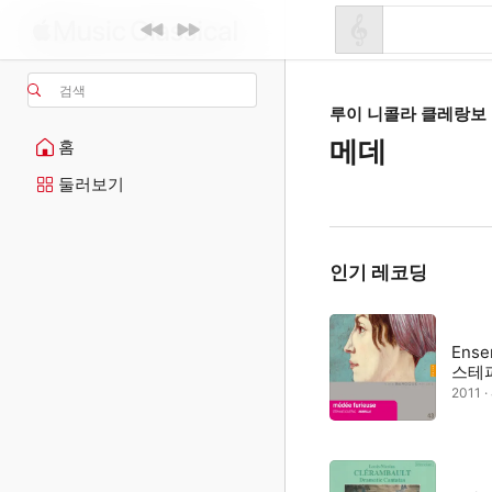
검색
루이 니콜라 클레랑보
메데
홈
둘러보기
인기 레코딩
Ensem
스테
2011 