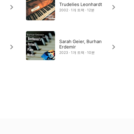
Trudelies Leonhardt
2002 · 1개 트랙 · 12분
Sarah Geier, Burhan
Erdemir
2023 · 1개 트랙 · 10분