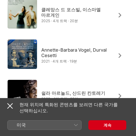
클레망스 드 포스빌, 이스마엘
마르게인
2025 · 4개 트랙 · 20분
Annette-Barbara Vogel, Durval
Cesetti
2021 · 4개 트랙 · 19분
쉴라 아르놀드, 산드린 칸토레기
2023 · 4개 트랙 · 23분
현재 위치에 특화된 콘텐츠를 보려면 다른 국가를
선택하십시오.
미국
계속
Duo Alma