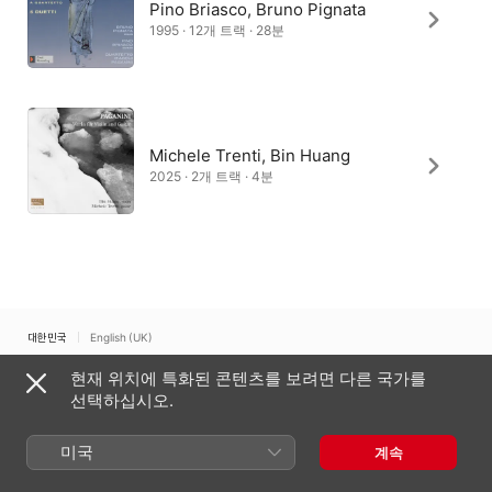
Pino Briasco, Bruno Pignata
1995 · 12개 트랙 · 28분
Michele Trenti, Bin Huang
2025 · 2개 트랙 · 4분
대한민국
English (UK)
현재 위치에 특화된 콘텐츠를 보려면 다른 국가를
Copyright © 2026
Apple Inc.
모든 권리 보유.
선택하십시오.
인터넷 서비스 약관
Apple Music 및 개인정보 보호
쿠키 경고
지원
피드백
미국
계속