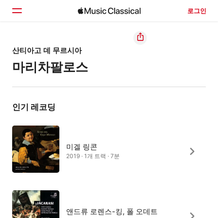
로그인
홈
산티아고 데 무르시아
마리차팔로스
둘러보기
검색
인기 레코딩
미겔 링콘
2019 · 1개 트랙 · 7분
앤드류 로렌스-킹, 폴 오데트