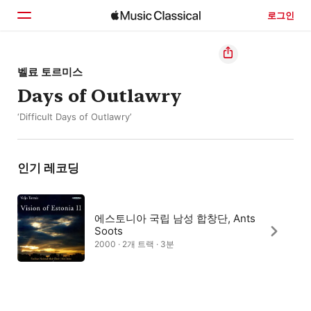
로그인
홈
벨료 토르미스
Days of Outlawry
둘러보기
‘Difficult Days of Outlawry’
검색
인기 레코딩
에스토니아 국립 남성 합창단, Ants
Soots
2000 · 2개 트랙 · 3분