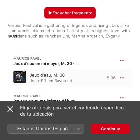
Escuchar fragmento
Verbier Festival is a gathering of legends and rising stars alike
—an unmissable celebration of artistry at its highest level with 
musicians such as Yunchan Lim, Martha Argerich, Evgeny 
MÁS
Kissin or Mischa Maisky... Discover here our line-up this 
summer!
MAURICE RAVEL
Jeux d'eau en mi mayor, M. 30 · “Juegos de agua”
Jeux d'eau, M. 30
5:36
Jean-Efflam Bavouzet
MAURICE RAVEL
Pavane pour une infante défunte, M. 19, M. 19a · “Pavana para una infanta difunta”
Elige otro país para ver el contenido específico
Pavane pour une
de tu ubicación
infante défunte, M. 19
5:54
Jean-Efflam Bavouzet
Estados Unidos (Español
Continuar
México)
G. GERSHWIN