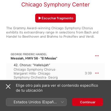
Chicago Symphony Center
Escuchar fragmento
The Grammy Award–winning Chicago Symphony Chorus 
exhibits its extraordinary range in selections from Bach and 
Handel to Beethoven and Brahms to Prokofiev and Verdi.
GEORGE FRIDERIC HANDEL
Messiah, HWV 56 · “El Mesías”
42. Chorus: "Hallelujah"
Chicago Symphony Chorus
·
3:39
Margaret Hillis
·
Chicago
Symphony Orchestra
·
Georg
Solti
Elige otro país para ver el contenido específico
de tu ubicación
JOHANNES BRAHMS
Ein deutsches Requiem, Op. 45 · “Un requiem alemán”
Estados Unidos (Español
IV. Wie lieblich sind
Continuar
deine Wohnungen, Herr
México)
Zebaoth!