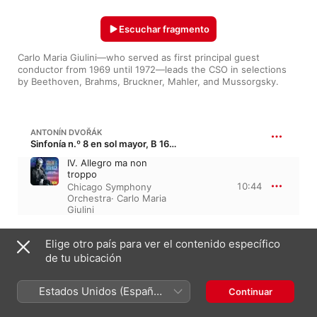
Escuchar fragmento
Carlo Maria Giulini—who served as first principal guest 
conductor from 1969 until 1972—leads the CSO in selections 
by Beethoven, Brahms, Bruckner, Mahler, and Mussorgsky. 
ANTONÍN DVOŘÁK
Sinfonía n.º 8 en sol mayor, B 163, Op. 88 · “Inglesa”
IV. Allegro ma non
troppo
10:44
Chicago Symphony
Orchestra
·
Carlo Maria
Giulini
LUDWIG VAN BEETHOVEN
Elige otro país para ver el contenido específico
Sinfonía n.º 7 en la mayor, Op. 92
de tu ubicación
II. Allegretto
Chicago Symphony
9:34
Estados Unidos (Español
Continuar
Orchestra
·
Carlo Maria
Giulini
México)