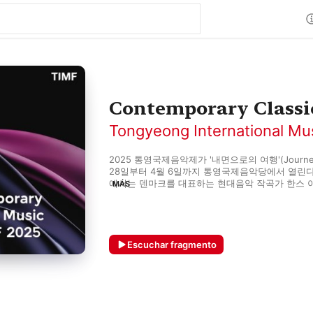
Contemporary Classic
Tongyeong International Mus
2025 통영국제음악제가 '내면으로의 여행'(Journey 
28일부터 4월 6일까지 통영국제음악당에서 열린다
에서는 덴마크를 대표하는 현대음악 작곡가 한스 
MÁS
스트 파블로 페란데스, 그리고 한국의 스타 피아니
작곡가와 상주 연주자로 참여한다. 또한 2025년에
상과 탄생 100주년을 맞는 작곡가 및 지휘자 피에
연주된다.

Escuchar fragmento
The Tongyeong International Music Festival (
"Journey Inwards," will take place from March 28
Tongyeong Concert Hall. TIMF 2025 welcomes
Hans Abrahamsen as Composer-in-Residence an
Pablo Ferrández along with Korean pianist Yunc