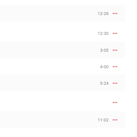
 30th anniversary of 
Boulez’s birth, 
12:26
12:30
3:05
4:00
5:24
11:02