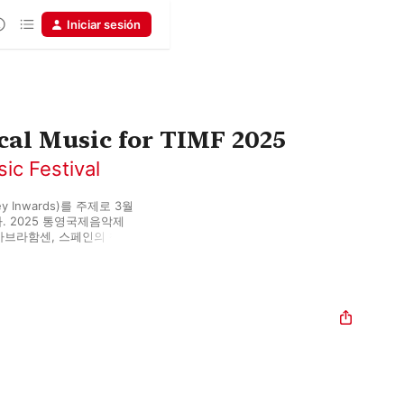
Iniciar sesión
al Music for TIMF 2025
ic Festival
Inwards)를 주제로 3월 
. 2025 통영국제음악제
아브라함센, 스페인의 첼리
스트 임윤찬이 각각 상주 
 타계 30주년을 맞는 윤이
르 불레즈의 주요 작품들이 
TIMF) 2025, themed 
 to April 6 at the 
 Danish composer 
d Spanish cellist 
han Lim as Artists-in-