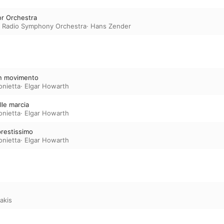
Residence. The festival also commemorates the
Isang Yun’s passing and the centenary of Pierre 
or Orchestra
featuring key works by both composers.
 Radio Symphony Orchestra
·
Hans Zender
on movimento
onietta
·
Elgar Howarth
lle marcia
onietta
·
Elgar Howarth
prestissimo
onietta
·
Elgar Howarth
lakis