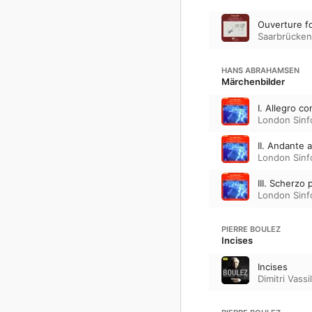
Ouverture f
Saarbrücken
HANS ABRAHAMSEN
Märchenbilder
I. Allegro c
London Sinf
II. Andante a
London Sinf
III. Scherzo 
London Sinf
PIERRE BOULEZ
Incises
Incises
Dimitri Vassi