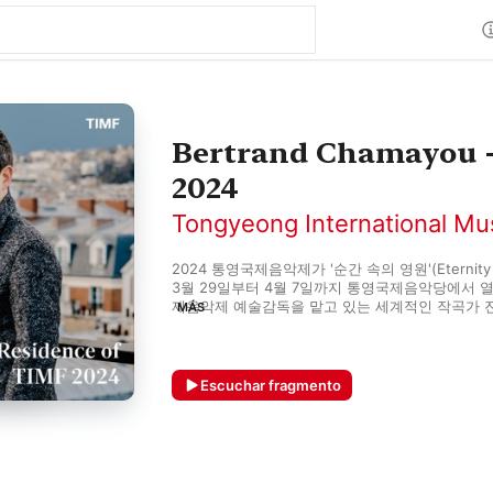
Bertrand Chamayou - 
2024
Tongyeong International Mus
2024 통영국제음악제가 '순간 속의 영원'(Eternity 
3월 29일부터 4월 7일까지 통영국제음악당에서 
제음악제 예술감독을 맡고 있는 세계적인 작곡가 진
MÁS
영국제음악제에서는 헝가리의 거장 현대음악 작곡가
스를 대표하는 스타 연주자들인 비올리스트 앙투안
르트랑 샤마유, 플루티스트 에마뉘엘 파위가 각각 
던스 연주자로 참여한다.

Escuchar fragmento
Antoine Tamestit, Bertrand Chamayou, and Em
Artists in Residence of Tongyeong Internationa
Tongyeong International Music Festival, descr
German newspaper, Frankfurter Allgemeine Zeit
Festival of Asia,' is one of the most influential