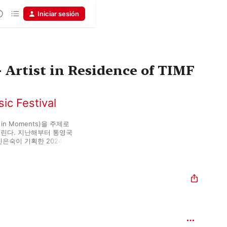
Iniciar sesión
Artist in Residence of TIMF
ic Festival
in Moments)을 주제로 
열린다. 지난해부터 통영국
은숙이 기획한 2024 통
 페테르 외트뵈시, 프랑
 타메스티, 피아니스트 베
레지던스 작곡가 및 레지
manuel Pahud are the 
l Music Festival 2024. 
ibed by the prominent 
ung, as 'the Salzburg 
 and highly regarded 