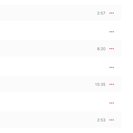
the concert titled 'A 
d the 'Tongyeong 
2:57
2001, it has been held 
002. Since 2022, the 
ent composer Unsuk Chin.
8:20
15:35
2:53