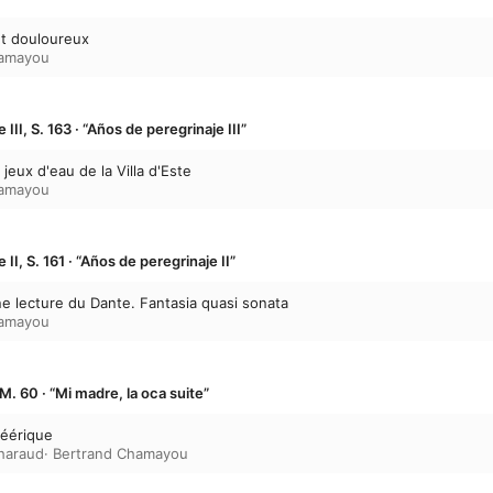
classical music festivals in Asia. Stemming from 
Night with the Songs of Isang Yun' in 1999 an
et douloureux
Contemporary Music Festival' held in 2000 and 
hamayou
annually from late March to early April since 2
festival's the Artistic Director is the promin
II, S. 163 · “Años de peregrinaje III”
es jeux d'eau de la Villa d'Este
hamayou
II, S. 161 · “Años de peregrinaje II”
ne lecture du Dante. Fantasia quasi sonata
hamayou
M. 60 · “Mi madre, la oca suite”
féérique
haraud
·
Bertrand Chamayou