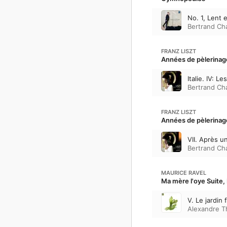
No. 1, Lent 
Bertrand C
FRANZ LISZT
Années de pèlerinage I
Italie. IV: L
Bertrand C
FRANZ LISZT
Années de pèlerinage 
VII. Après u
Bertrand C
MAURICE RAVEL
Ma mère l'oye Suite, 
V. Le jardin 
Alexandre T