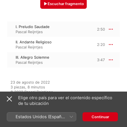
Escuchar fragmento
I. Preludio Saudade
2:50
Pascal Reijntjes
II. Andante Religioso
2:20
Pascal Reijntjes
III. Allegro Solemne
3:47
Pascal Reijntjes
23 de agosto de 2022

3 piezas, 8 minutos

℗ 2022 Pascal Reintjens
Elige otro país para ver el contenido específico
de tu ubicación
Del álbum
Estados Unidos (Español
Continuar
México)