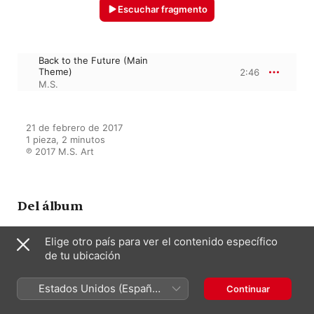
Escuchar fragmento
Back to the Future (Main
Theme)
2:46
M.S.
21 de febrero de 2017

1 pieza, 2 minutos

℗ 2017 M.S. Art
Del álbum
Elige otro país para ver el contenido específico
de tu ubicación
Orchestral Soundtracks, Vol. 1
M.S. Art
Estados Unidos (Español
Continuar
México)