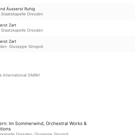
Und Äusserst Ruhig
·
Staatskapelle Dresden
erst Zart
·
Staatskapelle Dresden
erst Zart
sden
·
Giuseppe Sinopoli
cs International GMBH
rn: Im Sommerwind, Orchestral Works &
ations
skapelle Dresden
·
Giuseppe Sinopoli