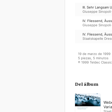
III. Sehr Langsam 
Giuseppe Sinopoli
IV. Fliessend, Äuss
Giuseppe Sinopoli
IV. Fliessend, Äuss
Staatskapelle Dre
19 de marzo de 1999

5 piezas, 5 minutos

℗ 1999 Teldec Classi
Del álbum
Webe
Vari
Staat