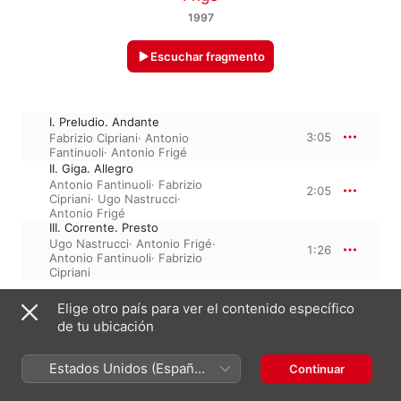
1997
Escuchar fragmento
I. Preludio. Andante
3:05
Fabrizio Cipriani
·
Antonio
Fantinuoli
·
Antonio Frigé
II. Giga. Allegro
Antonio Fantinuoli
·
Fabrizio
2:05
Cipriani
·
Ugo Nastrucci
·
Antonio Frigé
III. Corrente. Presto
Ugo Nastrucci
·
Antonio Frigé
·
1:26
Antonio Fantinuoli
·
Fabrizio
Cipriani
Elige otro país para ver el contenido específico
de tu ubicación
31 de diciembre de 1997

3 piezas, 6 minutos

℗ 1997 Cantus Records
Estados Unidos (Español
Continuar
México)