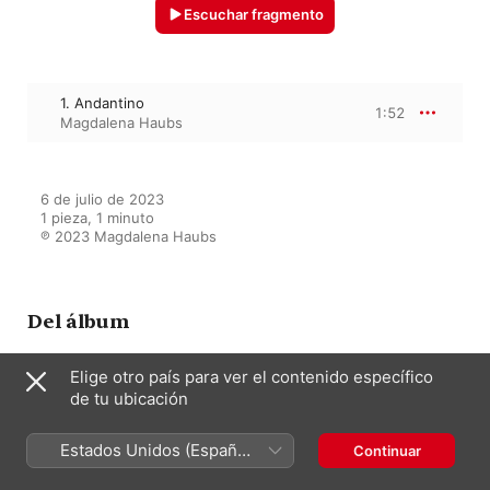
Escuchar fragmento
1. Andantino
1:52
Magdalena Haubs
6 de julio de 2023

1 pieza, 1 minuto

℗ 2023 Magdalena Haubs
Del álbum
Elige otro país para ver el contenido específico
Classical Piano Works -
de tu ubicación
Beginner to Intermediate Level
3, 4 & 5
Estados Unidos (Español
Magdalena Haubs
Continuar
México)