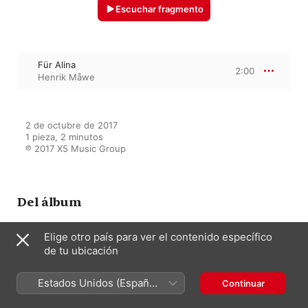
Escuchar fragmento
Für Alina
2:00
Henrik Måwe
2 de octubre de 2017

1 pieza, 2 minutos

℗ 2017 X5 Music Group
Del álbum
Elige otro país para ver el contenido específico
de tu ubicación
Clásica para Estudiar
Varios artistas
Estados Unidos (Español
Continuar
México)