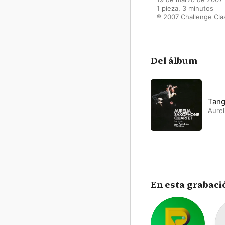
1 pieza, 3 minutos

℗ 2007 Challenge Cla
Del álbum
Tan
Aurel
En esta grabaci