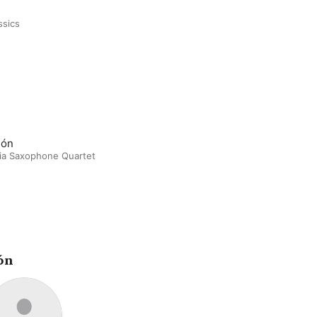
ssics
gón
ia Saxophone Quartet
ón